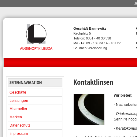
J
Geschäft Bannewitz
Kirchplatz 5
Telefon: 0351 - 40 30 338
Mo - Fr: 09 - 13 und 14 - 18 Uhr
Sa: nach Vereinbarung
Kontaktlinsen
SEITENNAVIGATION
Geschäfte
Wir bieten:
Leistungen
-
Nacharbeitun
Mitarbeiter
- Ortokeratol
Marken
Sehhilfe nötig 
Datenschutz
- Keratokonus
Impressum