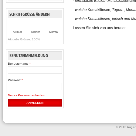
- formstabile Bifokal- Multifokal
kontakt
- weiche
Kontaktlinsen,
Tages.-, Monat
SCHRIFTGRÖSSE ÄNDERN
- weiche Kontaktlinsen, torisch und Mu
Lassen Sie sich von uns beraten.
Größer
Kleiner
Normal
Aktuelle Grösse:
100%
BENUTZERANMELDUNG
Benutzername
*
Passwort
*
Neues Passwort anfordern
© 2013 Augenop