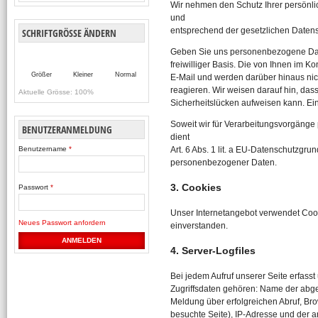
Wir nehmen den Schutz Ihrer persönli
und
entsprechend der gesetzlichen Datens
SCHRIFTGRÖSSE ÄNDERN
Geben Sie uns personenbezogene Daten
freiwilliger Basis. Die von Ihnen im 
Größer
Kleiner
Normal
E-Mail und werden darüber hinaus nich
reagieren. Wir weisen darauf hin, das
Aktuelle Grösse:
100%
Sicherheitslücken aufweisen kann. Ein 
Soweit wir für Verarbeitungsvorgänge
BENUTZERANMELDUNG
dient
Art. 6 Abs. 1 lit. a EU-Datenschutzgr
Benutzername
*
personenbezogener Daten.
3. Cookies
Passwort
*
Unser Internetangebot verwendet Cook
Neues Passwort anfordern
einverstanden.
4. Server-Logfiles
Bei jedem Aufruf unserer Seite erfasst
Zugriffsdaten gehören: Name der abg
Meldung über erfolgreichen Abruf, Bro
besuchte Seite), IP-Adresse und der a